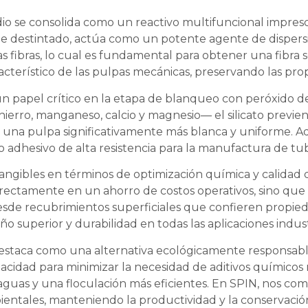
 sodio se consolida como un reactivo multifuncional impre
e destintado, actúa como un potente agente de dispersión
as fibras, lo cual es fundamental para obtener una fibra 
racterístico de las pulpas mecánicas, preservando las pro
n papel crítico en la etapa de blanqueo con peróxido d
ierro, manganeso, calcio y magnesio— el silicato previe
una pulpa significativamente más blanca y uniforme. A
 adhesivo de alta resistencia para la manufactura de tu
 tangibles en términos de optimización química y calidad 
irectamente en un ahorro de costos operativos, sino que 
esde recubrimientos superficiales que confieren propied
o superior y durabilidad en todas las aplicaciones indust
io destaca como una alternativa ecológicamente responsabl
acidad para minimizar la necesidad de aditivos químicos
de aguas y una floculación más eficientes. En SPIN, nos
ientales, manteniendo la productividad y la conservación