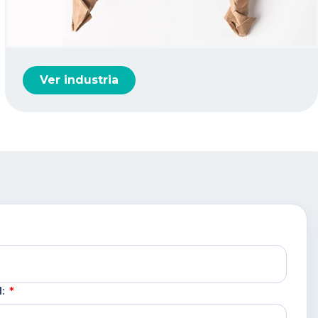
Ver industria
l: