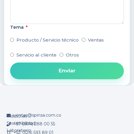
Tema
Producto / Servicio técnico
Ventas
Servicio al cliente
Otros
Enviar
ventas@spinsa.com.co
Industrias
Sostenibilidad
+57 (604) 288 00 55
Laboratiorio
+57 (324) 593 89 01