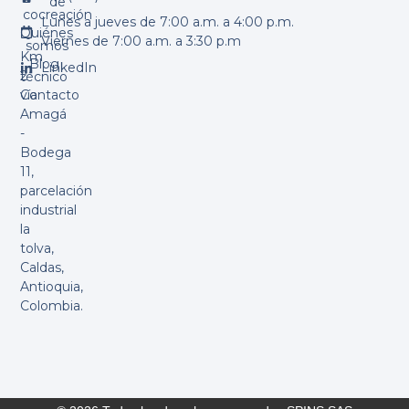
de
cocreación
Lunes a jueves de 7:00 a.m. a 4:00 p.m.
Quiénes
Viernes de 7:00 a.m. a 3:30 p.m
somos
Km
Blog
LinkedIn
2
técnico
vía
Contacto
Amagá
-
Bodega
11,
parcelación
industrial
la
tolva,
Caldas,
Antioquia,
Colombia.