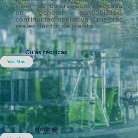
visión de co-creación enfocada
en generar confiabilidad,
continuidad operativa y mejoras
reales dentro de planta.
Guías técnicas
Ver Más
Noticias