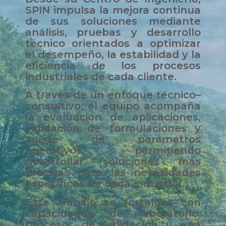
SPIN impulsa la mejora continua
de sus soluciones mediante
análisis, pruebas y desarrollo
técnico orientados a optimizar
el desempeño, la estabilidad y la
eficiencia de los procesos
industriales de cada cliente.
A través de un enfoque técnico–
consultivo, el equipo acompaña
la evaluación de aplicaciones,
validación de formulaciones y
ajuste de parámetros
operativos, permitiendo
desarrollar soluciones más
precisas para las necesidades
específicas de cada industria.
Este trabajo se fortalece con
capacidades de laboratorio,
procesos de validación y una