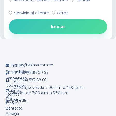
Servicio al cliente
Otros
Enviar
ventas@spinsa.com.co
Industrias
Sostenibilidad
+57 (604) 288 00 55
Laboratiorio
+57 (324) 593 89 01
de
cocreación
Lunes a jueves de 7:00 a.m. a 4:00 p.m.
Quiénes
Viernes de 7:00 a.m. a 3:30 p.m
somos
Km
Blog
LinkedIn
2
técnico
vía
Contacto
Amagá