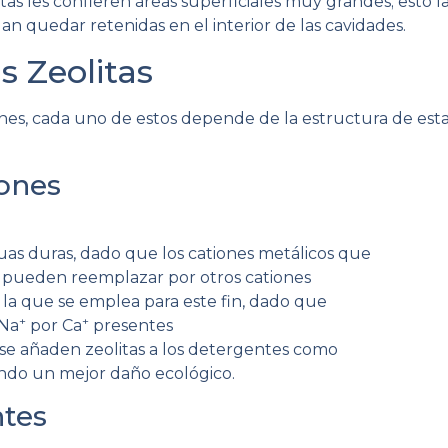
litas les confieren áreas superficiales muy grandes; esto
 quedar retenidas en el interior de las cavidades.
s Zeolitas
ones, cada uno de estos depende de la estructura de est
iones
s duras, dado que los cationes metálicos que
 se pueden reemplazar por otros cationes
s la que se emplea para este fin, dado que
+
+
 Na
por Ca
presentes
d se añaden zeolitas a los detergentes como
endo un mejor daño ecológico.
ntes