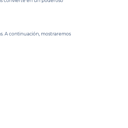
 las convierte en un poderoso
as. A continuación, mostraremos