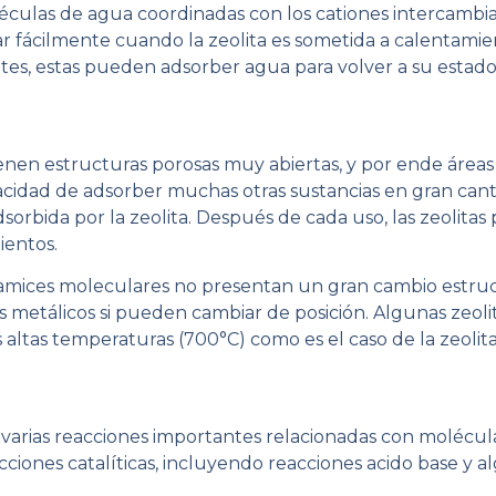
léculas de agua coordinadas con los cationes intercambia
 fácilmente cuando la zeolita es sometida a calentamien
, estas pueden adsorber agua para volver a su estado i
ienen estructuras porosas muy abiertas, y por ende áreas
pacidad de adsorber muchas otras sustancias en gran can
adsorbida por la zeolita. Después de cada uso, las zeoli
ientos.
tamices moleculares no presentan un gran cambio estru
 metálicos si pueden cambiar de posición. Algunas zeolit
s altas temperaturas (700°C) como es el caso de la zeolit
n varias reacciones importantes relacionadas con molécul
ones catalíticas, incluyendo reacciones acido base y a