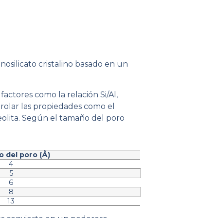
nosilicato cristalino basado en un
actores como la relación Si/Al,
rolar las propiedades como el
zeolita. Según el tamaño del poro
 del poro (
Å)
4
5
6
8
13