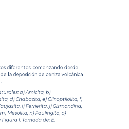
itos diferentes; comenzando desde
 de la deposición de ceniza volcánica
.
turales: a) Amicita, b)
a, d) Chabazita, e) Clinoptilolita, f)
aujasita, i) Ferrierita, j) Gismondina,
m) Mesolita, n) Paulingita, o)
ta Figura 1. Tomada de: E.